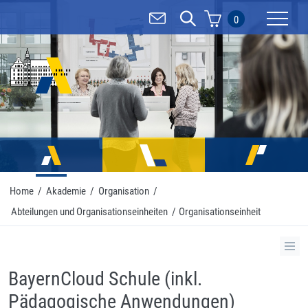
0
Mobilnav
Home
/
Akademie
/
Organisation
/
Abteilungen und Organisationseinheiten
/
Organisationseinheit
BayernCloud Schule (inkl.
Pädagogische Anwendungen)