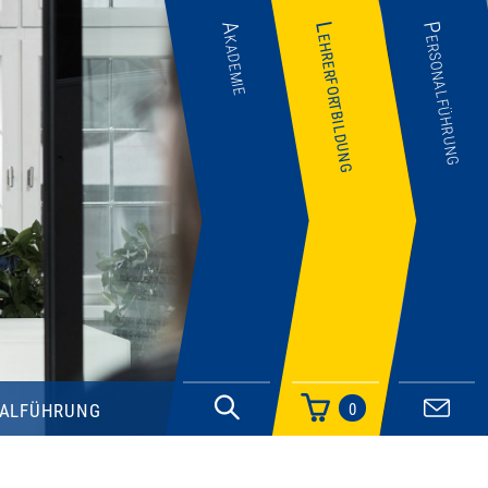
Akademie
Lehrerfortbildung
Personalführung
alführung
0