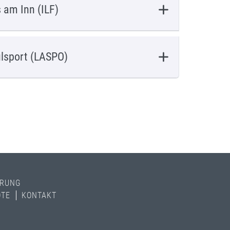
s am Inn (ILF)
ulsport (LASPO)
HRUNG
OTE
KONTAKT