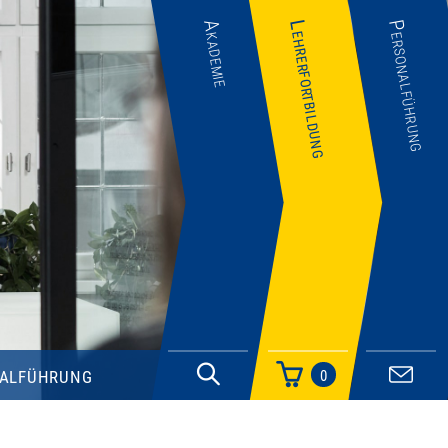
Akademie
Lehrerfortbildung
Personalführung
alführung
0