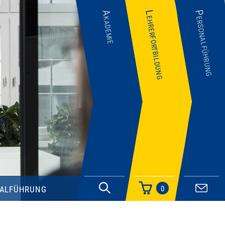
Akademie
Lehrerfortbildung
Personalführung
alführung
0