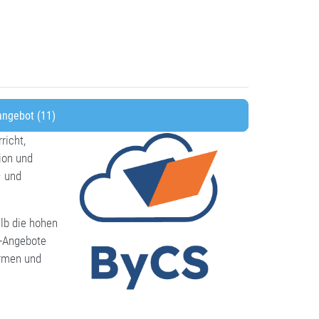
ngebot (11)
richt,
ion und
– und
alb die hohen
S-Angebote
ormen und