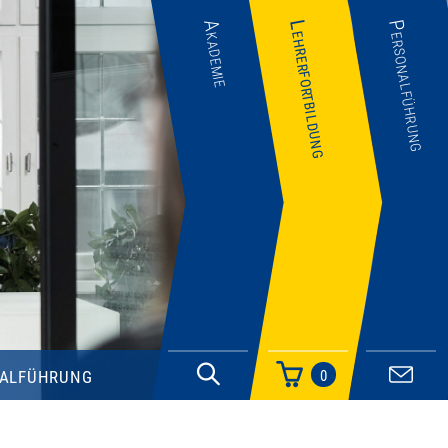
Akademie
Lehrerfortbildung
Personalführung
alführung
0