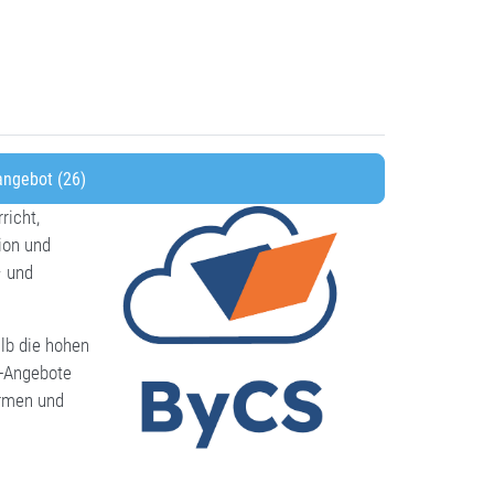
ngebot (26)
richt,
ion und
– und
alb die hohen
S-Angebote
ormen und