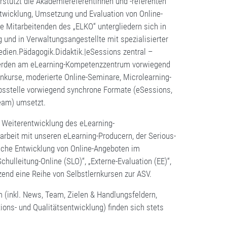
stützt die Akademiereferentinnen und -referenten
ntwicklung, Umsetzung und Evaluation von Online-
e Mitarbeitenden des „ELKO“ untergliedern sich in
 und in Verwaltungsangestellte mit spezialisierter
Medien.Pädagogik.Didaktik.|eSessions zentral –
erden am eLearning-Kompetenzzentrum vorwiegend
nkurse, moderierte Online-Seminare, Microlearning-
bsstelle vorwiegend synchrone Formate (eSessions,
ream) umsetzt.
 Weiterentwicklung des eLearning-
beit mit unseren eLearning-Producern, der Serious-
che Entwicklung von Online-Angeboten im
chulleitung-Online (SLO)“, „Externe-Evaluation (EE)“,
zend eine Reihe von Selbstlernkursen zur ASV.
(inkl. News, Team, Zielen & Handlungsfeldern,
ons- und Qualitätsentwicklung) finden sich stets