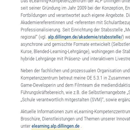
Das eLearning-Kompetenzzentrum der ALP Dillingen unter
seit seiner Gründung im Jahr 2009 bei der Konzeption, E
Fortbildungen und verantwortet auch eigene Angebote. Di
Akademiereferentinnen und -referenten mit Schulartbezug
Professionalisierung. Seit Einrichtung der Stabsstelle „
regional“ (vgl.
alp.dillingen.de/akademie/stabsstelle/
) w
asynchrone und gemischte Formate entwickelt (Selbstler
Kurse, Blended-Learning-Lehrgänge), wohingegen die Sta
hybride Lehrgänge mit Präsenz- und interaktivem Livest
Neben der fachlichen und prozessualen Organisation und
Kompetenzzentrum betreut meine OE 5.3.1 in Zusammenar
Game-Developerin und dem Filmteam die mediendidaktis
Führungskräftebereich, wie z.B. die Selbstlernangebote „S
„Schule verantwortlich mitgestalten (SVM)“, sowie ergän
Aktuelle Informationen zum eLearning-Kompetenzzentrum 
Broschüre, Dienstleistungen und Themen unserer Innovati
unter
elearning.alp.dillingen.de
.