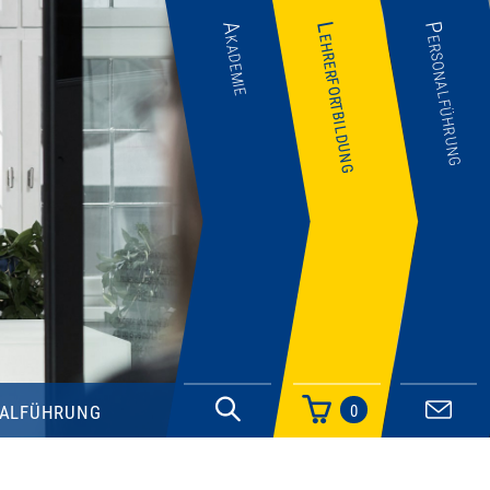
Akademie
Lehrerfortbildung
Personalführung
alführung
0