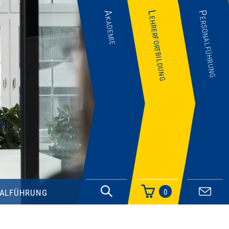
Akademie
Lehrerfortbildung
Personalführung
alführung
0