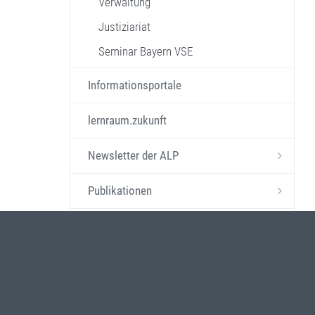
Verwaltung
Justiziariat
Seminar Bayern VSE
Informationsportale
lernraum.zukunft
Newsletter der ALP
Publikationen
IT-Beratung
Lehrgangskataloge
Gesamtbayerisches Angebot in FIBS