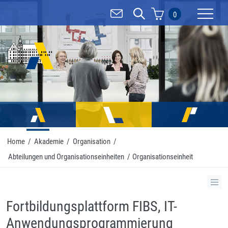
0
Mobilnav
Home
/
Akademie
/
Organisation
/
Abteilungen und Organisationseinheiten
/
Organisationseinheit
Fortbildungsplattform FIBS, IT-
Anwendungsprogrammierung