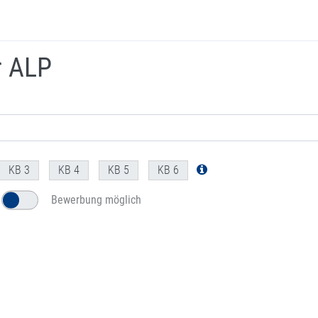
r ALP
KB 3
KB 4
KB 5
KB 6
Bewerbung möglich