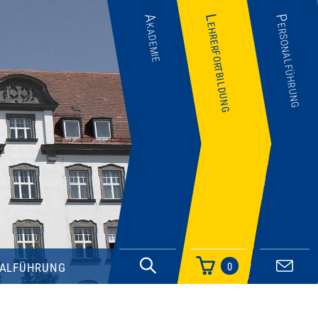
Akademie
Lehrerfortbildung
Personalführung
alführung
0