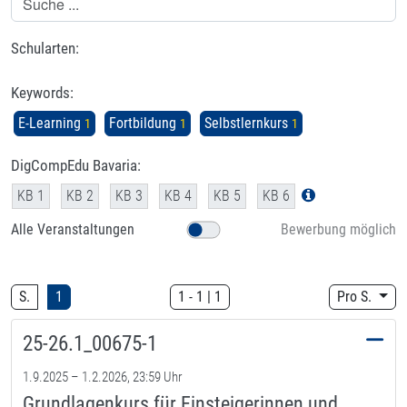
Schularten:
Keywords:
E-Learning
Fortbildung
Selbstlernkurs
1
1
1
DigCompEdu Bavaria:
KB 1
KB 2
KB 3
KB 4
KB 5
KB 6
Alle Veranstaltungen
Bewerbung möglich
S.
1
1
-
1
|
1
Pro S.
25-26.1_00675-1
1.9.2025 –
1.2.2026, 23:59 Uhr
Grundlagenkurs für Einsteigerinnen und