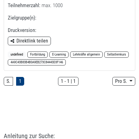
Teilnehmerzahl:
max. 1000
Zielgruppe(n):
Druckversion:
Direktlink teilen
undefined
Fortbildung
E-Learning
Lehrkräfte allgemein
Selbstlernkurs
4A9C43B83B4B0A9EB273C84443D3F146
S.
1
1
-
1
|
1
Pro S.
Anleitung zur Suche: