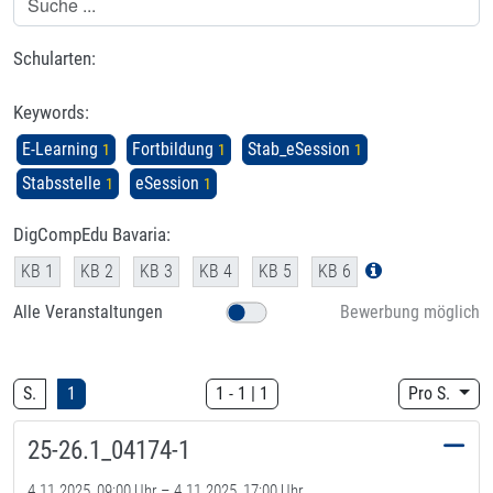
Schularten:
Keywords:
E-Learning
Fortbildung
Stab_eSession
1
1
1
Stabsstelle
eSession
1
1
DigCompEdu Bavaria:
KB 1
KB 2
KB 3
KB 4
KB 5
KB 6
Alle Veranstaltungen
Bewerbung möglich
S.
1
1
-
1
|
1
Pro S.
25-26.1_04174-1
4.11.2025, 09:00 Uhr –
4.11.2025, 17:00 Uhr