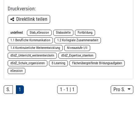
Druckversion:
Direktlink teilen
undefined
Stab_eSession
Stabsstelle
Fortbildung
1.1 Berufliche Kommunikation
1.2 Kollegiale Zusammenarbeit
1.4 Kontinuierliche Weiterentwicklung
Niveaustufe I/II
dSdZ_Unterricht_weiterentwickeln
dSdZ_Expertise_staerken
dSdZ_Schule_organisieren
E-Learning
Fächerübergreifende Bildungsaufgaben
eSession
S.
1
1
-
1
|
1
Pro S.