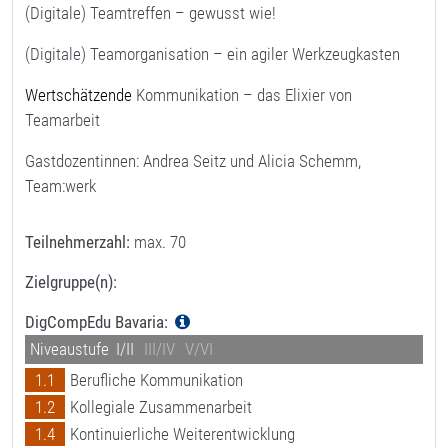
(Digitale) Teamtreffen – gewusst wie!
(Digitale) Teamorganisation – ein agiler Werkzeugkasten
Wertschätzende
Kommunikation – das Elixier von
Teamarbeit
Gastdozentinnen: Andrea Seitz und Alicia Schemm,
Team:werk
Teilnehmerzahl:
max. 70
Zielgruppe(n):
DigCompEdu Bavaria:
Niveaustufe
I/II
III/IV
V/VI
1.1
Berufliche Kommunikation
1.2
Kollegiale Zusammenarbeit
1.4
Kontinuierliche Weiterentwicklung