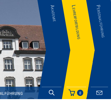
Akademie
Lehrerfortbildung
Personalführung
alführung
0