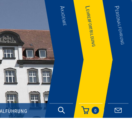
Akademie
Lehrerfortbildung
Personalführung
alführung
0