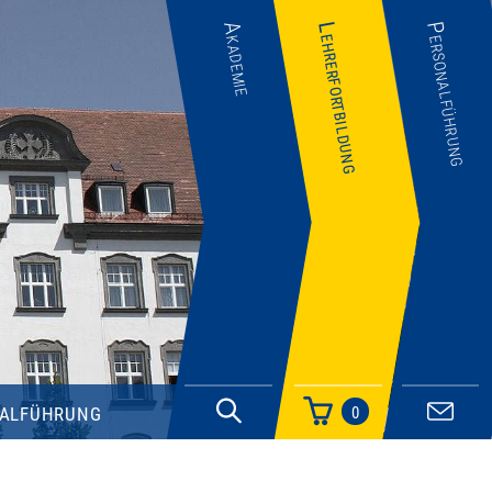
Akademie
Lehrerfortbildung
Personalführung
alführung
0