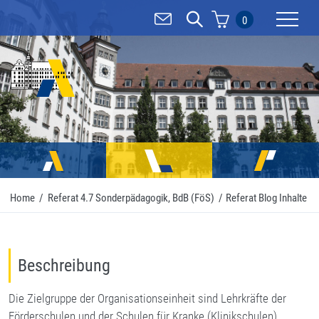
0
Mobilnav
Home
/
Referat 4.7 Sonderpädagogik, BdB (FöS)
/
Referat Blog Inhalte
Beschreibung
Die Zielgruppe der Organisationseinheit sind Lehrkräfte der
Förderschulen und der Schulen für Kranke (Klinikschulen).