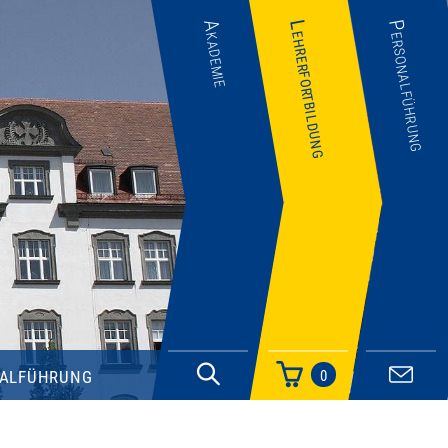
Akademie
Lehrerfortbildung
Personalführung
alführung
0