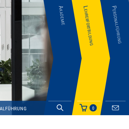
Akademie
Lehrerfortbildung
Personalführung
alführung
0