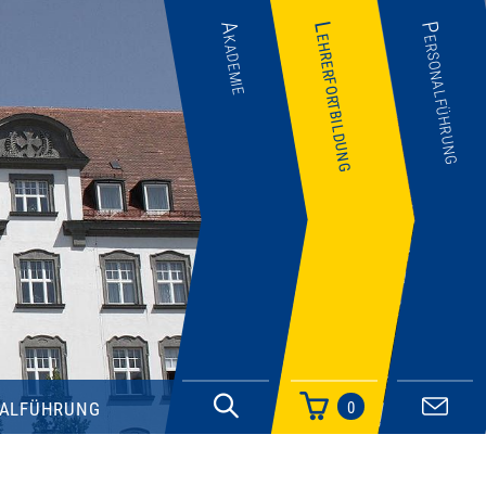
Akademie
Lehrerfortbildung
Personalführung
alführung
0