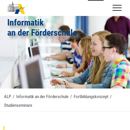
Mobilnav
Informatik
an der Förderschule
ALP
/
Informatik an der Förderschule
/
Fortbildungskonzept
/
Studienseminare