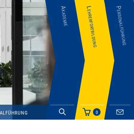
Akademie
Lehrerfortbildung
Personalführung
alführung
0