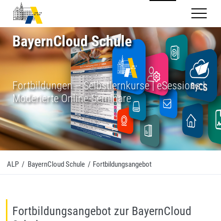
Mobilnav
BayernCloud Schule
Fortbildungen
– Selbstlernkurse | eSessions |
Moderierte Online-Seminare
ALP
/
BayernCloud Schule
/
Fortbildungsangebot
Fortbildungsangebot zur BayernCloud