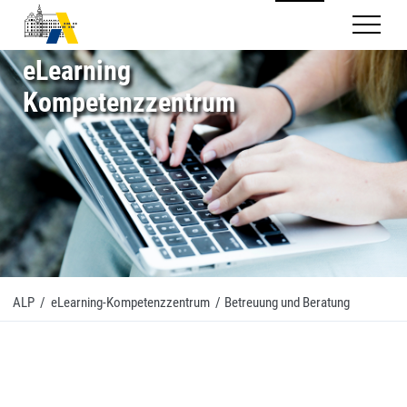
Mobilnav
eLearning
Kompetenzzentrum
ALP
/
eLearning-Kompetenzzentrum
/
Betreuung und Beratung