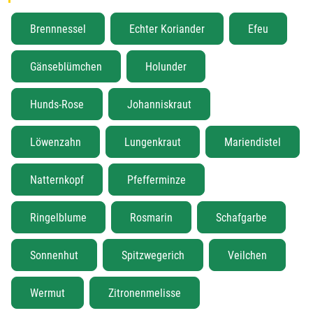
Brennnessel
Echter Koriander
Efeu
Gänseblümchen
Holunder
Hunds-Rose
Johanniskraut
Löwenzahn
Lungenkraut
Mariendistel
Natternkopf
Pfefferminze
Ringelblume
Rosmarin
Schafgarbe
Sonnenhut
Spitzwegerich
Veilchen
Wermut
Zitronenmelisse