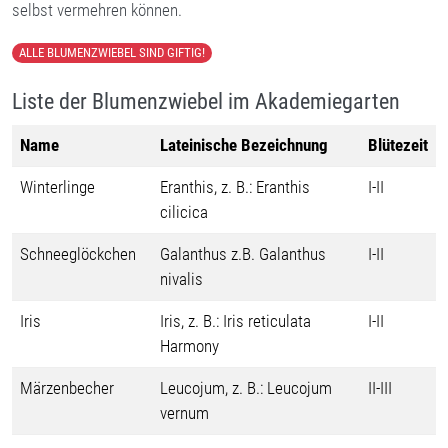
selbst vermehren können.
ALLE BLUMENZWIEBEL SIND GIFTIG!
Liste der Blumenzwiebel im Akademiegarten
Name
Lateinische Bezeichnung
Blütezeit
Winterlinge
Eranthis, z. B.: Eranthis
I-II
cilicica
Schneeglöckchen
Galanthus z.B. Galanthus
I-II
nivalis
Iris
Iris, z. B.: Iris reticulata
I-II
Harmony
Märzenbecher
Leucojum, z. B.: Leucojum
II-III
vernum