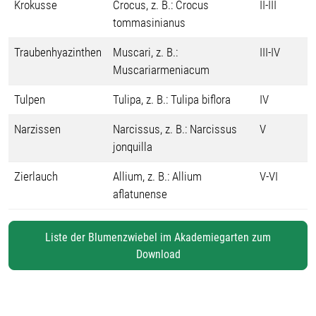
Krokusse
Crocus, z. B.: Crocus
II-III
tommasinianus
Traubenhyazinthen
Muscari, z. B.:
III-IV
Muscariarmeniacum
Tulpen
Tulipa, z. B.: Tulipa biflora
IV
Narzissen
Narcissus, z. B.: Narcissus
V
jonquilla
Zierlauch
Allium, z. B.: Allium
V-VI
aflatunense
Liste der Blumenzwiebel im Akademiegarten zum
Download