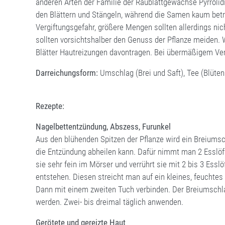
anderen Arten der Familie der Raublattgewächse Pyrrolidiz
den Blättern und Stängeln, während die Samen kaum betr
Vergiftungsgefahr, größere Mengen sollten allerdings ni
sollten vorsichtshalber den Genuss der Pflanze meiden. W
Blätter Hautreizungen davontragen. Bei übermäßigem 
Darreichungsform:
Umschlag (Brei und Saft), Tee (Blüten 
Rezepte:
Nagelbettentzündung, Abszess, Furunkel
Aus den blühenden Spitzen der Pflanze wird ein Breiumschl
die Entzündung abheilen kann. Dafür nimmt man 2 Esslöffe
sie sehr fein im Mörser und verrührt sie mit 2 bis 3 Ess
entstehen. Diesen streicht man auf ein kleines, feuchtes
Dann mit einem zweiten Tuch verbinden. Der Breiumsch
werden. Zwei- bis dreimal täglich anwenden.
Gerötete und gereizte Haut