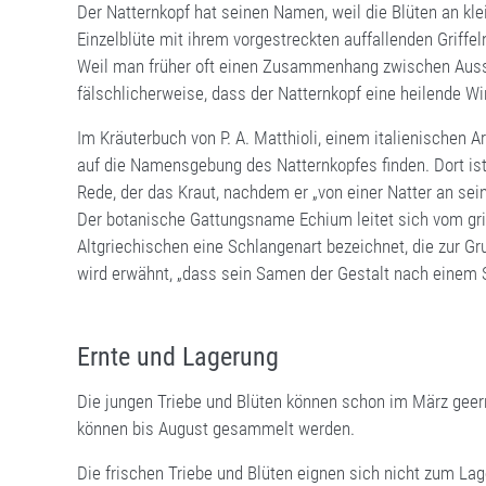
Der Natternkopf hat seinen Namen, weil die Blüten an kl
Einzelblüte mit ihrem vorgestreckten auffallenden Griff
Weil man früher oft einen Zusammenhang zwischen Auss
fälschlicherweise, dass der Natternkopf eine heilende W
Im Kräuterbuch von P. A. Matthioli, einem italienischen A
auf die Namensgebung des Natternkopfes finden. Dort is
Rede, der das Kraut, nachdem er „von einer Natter an sei
Der botanische Gattungsname Echium leitet sich vom gr
Altgriechischen eine Schlangenart bezeichnet, die zur Gr
wird erwähnt, „dass sein Samen der Gestalt nach einem S
Ernte und Lagerung
Die jungen Triebe und Blüten können schon im März geernt
können bis August gesammelt werden.
Die frischen Triebe und Blüten eignen sich nicht zum Lag