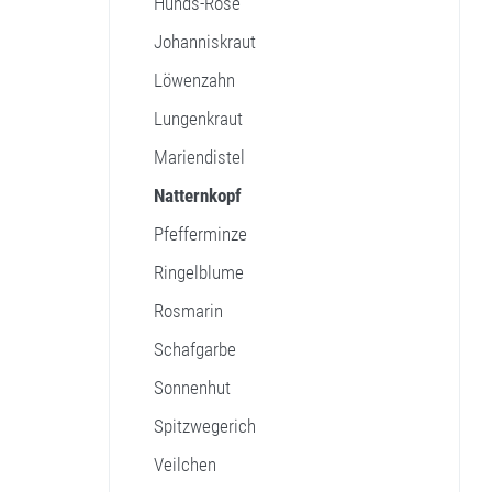
Hunds-Rose
Johanniskraut
Löwenzahn
Lungenkraut
Mariendistel
Natternkopf
Pfefferminze
Ringelblume
Rosmarin
Schafgarbe
Sonnenhut
Spitzwegerich
Veilchen