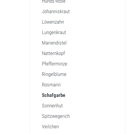
Hunds-Rose
Johanniskraut
Löwenzahn
Lungenkraut
Mariendistel
Natternkopf
Pfefferminze
Ringelblume
Rosmarin
Schafgarbe
Sonnenhut
Spitzwegerich
Veilchen