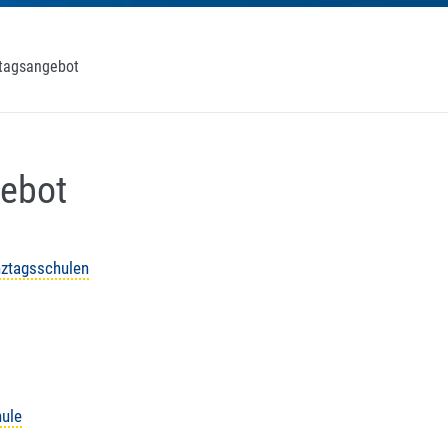
tagsangebot
gebot
nztagsschulen
hule