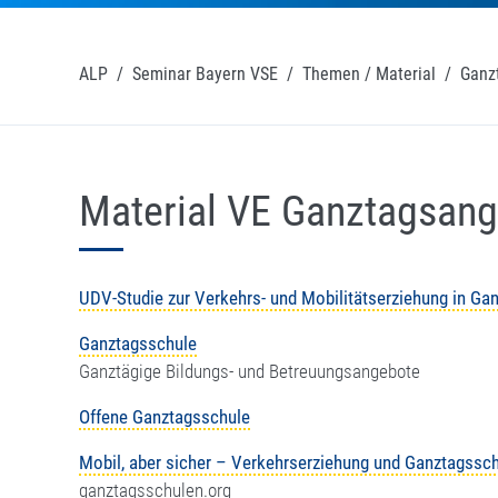
ALP
/
Seminar Bayern VSE
/
Themen / Material
/
Ganz
Material VE Ganztagsan
UDV-Studie zur Verkehrs- und Mobilitätserziehung in Ga
Ganztagsschule
Ganztägige Bildungs- und Betreuungsangebote
Offene Ganztagsschule
Mobil, aber sicher – Verkehrserziehung und Ganztagssc
ganztagsschulen.org