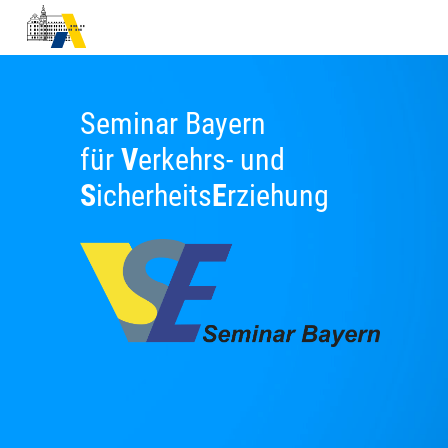
Seminar Bayern
für
V
erkehrs- und
S
icherheits
E
rziehung