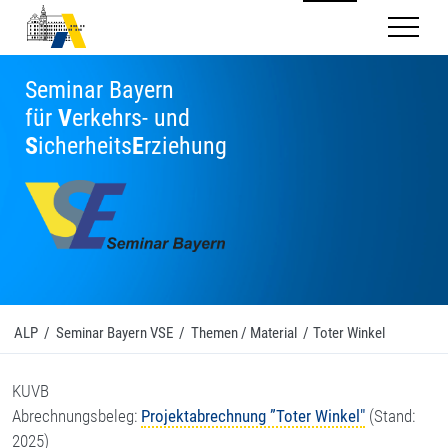
Mobilnav
Seminar Bayern
für
V
erkehrs- und
S
icherheits
E
rziehung
ALP
/
Seminar Bayern VSE
/
Themen / Material
/
Toter Winkel
KUVB
Abrechnungsbeleg:
Projektabrechnung ”Toter Winkel"
(Stand:
2025)