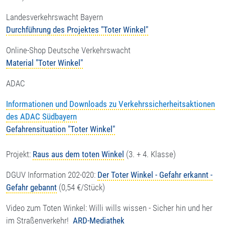
Landesverkehrswacht Bayern
Durchführung des Projektes "Toter Winkel"
Online-Shop Deutsche Verkehrswacht
Material "Toter Winkel"
ADAC
Informationen und Downloads zu Verkehrssicherheitsaktionen
des ADAC Südbayern
Gefahrensituation "Toter Winkel"
Projekt:
Raus aus dem toten Winkel
(3. + 4. Klasse)
DGUV Information 202-020:
Der Toter Winkel - Gefahr erkannt -
Gefahr gebannt
(0,54 €/Stück)
Video zum Toten Winkel: Willi wills wissen - Sicher hin und her
im Straßenverkehr!
ARD-Mediathek